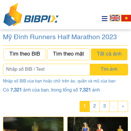
Mỹ Đình Runners Half Marathon 2023
Tìm theo BIB
Tìm theo mặt
Tất cả ảnh
Tìm ảnh
Nhập số BIB của bạn hoặc chữ trên áo, quần và mũ của bạn
Có
7,321
ảnh của bạn, trong tổng số
7,321
ảnh
1
2
3
.
»