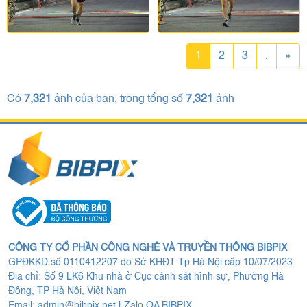
1
2
3
.
»
Có
7,321
ảnh của bạn, trong tổng số
7,321
ảnh
CÔNG TY CỔ PHẦN CÔNG NGHỆ VÀ TRUYỀN THÔNG BIBPIX
GPĐKKD số 0110412207 do Sở KHĐT Tp.Hà Nội cấp 10/07/2023
Địa chỉ: Số 9 LK6 Khu nhà ở Cục cảnh sát hình sự, Phường Hà
Đông, TP Hà Nội, Việt Nam
Email:
admin@bibpix.net
|
Zalo OA BIBPIX